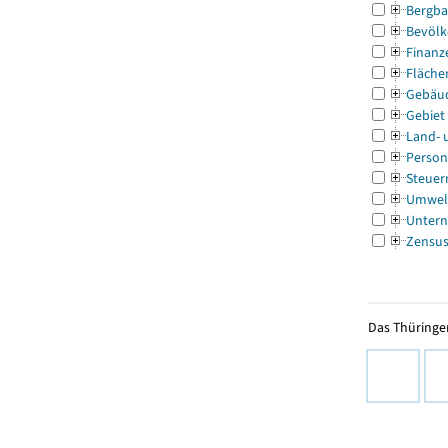
Bergba
Bevölk
Finanz
Fläche
Gebäu
Gebiet
Land- 
Person
Steuer
Umwel
Untern
Zensu
Das Thüringer