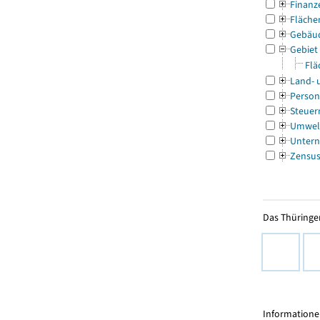
Finanz
Fläche
Gebäu
Gebiet
Flä
Land- 
Person
Steuer
Umwel
Untern
Zensu
Das Thüringer
Informationen