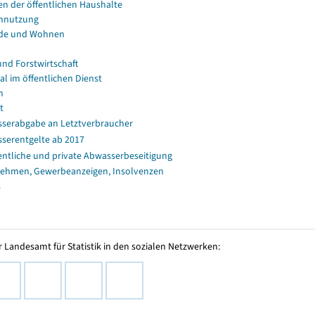
en der öffentlichen Haushalte
nnutzung
de und Wohnen
und Forstwirtschaft
al im öffentlichen Dienst
n
t
serabgabe an Letztverbraucher
serentgelte ab 2017
entliche und private Abwasserbeseitigung
ehmen, Gewerbeanzeigen, Insolvenzen
s
 Landesamt für Statistik in den sozialen Netzwerken: