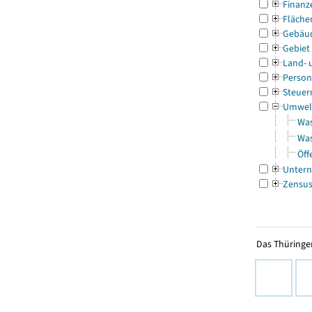
Finanz
Fläche
Gebäu
Gebiet
Land- 
Person
Steuer
Umwel
Was
Was
Öff
Untern
Zensu
Das Thüringer