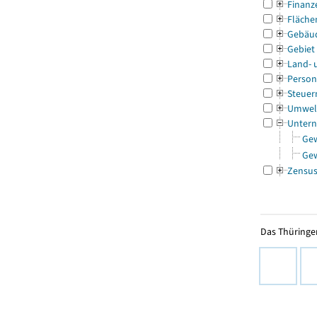
Finanz
Fläche
Gebäu
Gebiet
Land- 
Person
Steuer
Umwel
Untern
Ge
Ge
Zensu
Das Thüringer