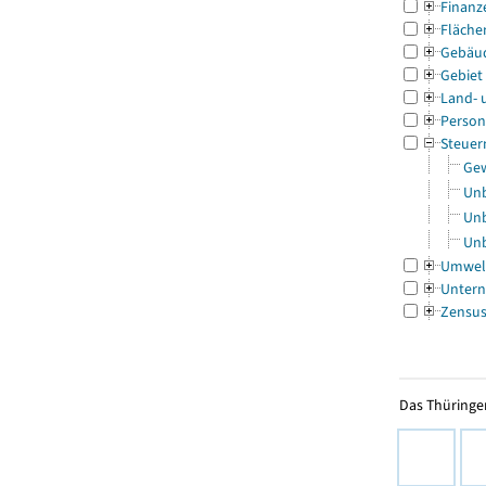
Finanz
Fläche
Gebäu
Gebiet
Land- 
Person
Steuer
Gew
Unb
Unb
Unb
Umwel
Untern
Zensu
Das Thüringer