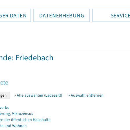
GER DATEN
DATENERHEBUNG
SERVIC
de: Friedebach
ete
» Alle auswählen (Ladezeit!)
» Auswahl entfernen
werbe
erung, Mikrozensus
en der öffentlichen Haushalte
de und Wohnen