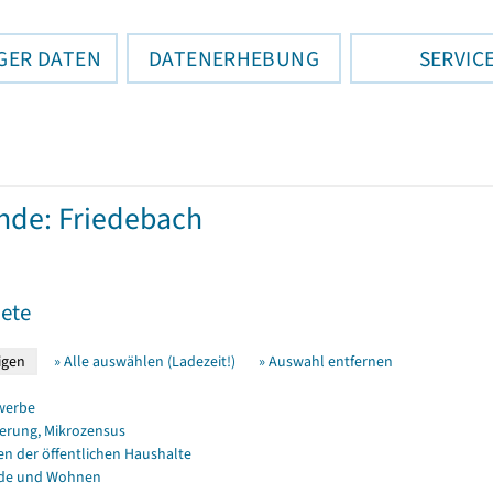
GER DATEN
DATENERHEBUNG
SERVIC
de: Friedebach
ete
» Alle auswählen (Ladezeit!)
» Auswahl entfernen
werbe
erung, Mikrozensus
en der öffentlichen Haushalte
de und Wohnen