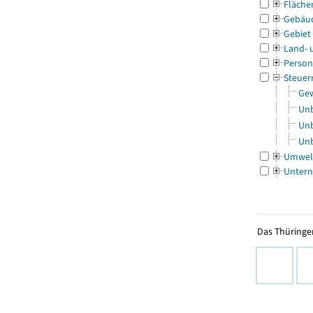
Fläche
Gebäu
Gebiet
Land- 
Person
Steuer
Gew
Unb
Unb
Unb
Umwel
Untern
Das Thüringer