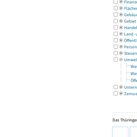
Finanz
Fläche
Gebäu
Gebiet
Handel
Land- 
Öffentl
Person
Steuer
Umwel
Was
Was
Öff
Untern
Zensu
Das Thüringer