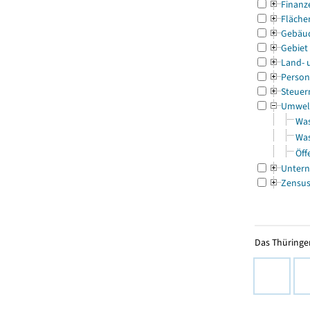
Finanz
Fläche
Gebäu
Gebiet
Land- 
Person
Steuer
Umwel
Was
Was
Öff
Untern
Zensu
Das Thüringer