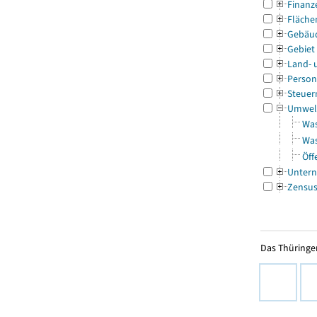
Finanz
Fläche
Gebäu
Gebiet
Land- 
Person
Steuer
Umwel
Was
Was
Öff
Untern
Zensu
Das Thüringer