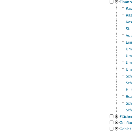
Finanz
Kas
Kas
Ka
Ste
Aus
Ein
Uml
Uml
Uml
Uml
Sch
Sch
Heb
Rea
Sch
Sch
Fläche
Gebäu
Gebiet