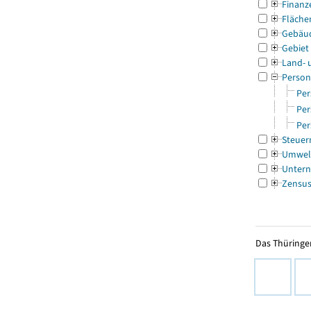
Finanz
Fläche
Gebäu
Gebiet
Land- 
Person
Per
Per
Per
Steuer
Umwel
Untern
Zensu
Das Thüringer