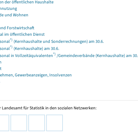
en der öffentlichen Haushalte
nnutzung
de und Wohnen
und Forstwirtschaft
al im öffentlichen Dienst
*)
sonal
(Kernhaushalte und Sonderrechnungen) am 30.6.
*)
sonal
(Kernhaushalte) am 30.6.
*)
sonal in Vollzeitäquivalenten
/Gemeindeverbände (Kernhaushalte) am 30.
n
t
ehmen, Gewerbeanzeigen, Insolvenzen
s
 Landesamt für Statistik in den sozialen Netzwerken: