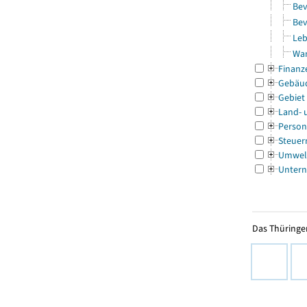
Bev
Bev
Leb
Wa
Finanz
Gebäu
Gebiet
Land- 
Person
Steuer
Umwel
Untern
Das Thüringer