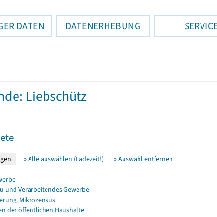
GER DATEN
DATENERHEBUNG
SERVIC
de: Liebschütz
ete
» Alle auswählen (Ladezeit!)
» Auswahl entfernen
werbe
u und Verarbeitendes Gewerbe
erung, Mikrozensus
en der öffentlichen Haushalte