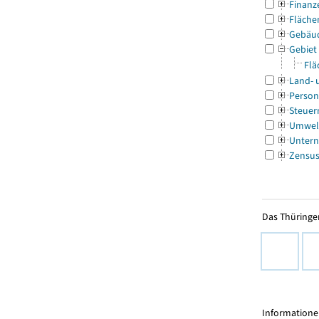
Finanz
Fläche
Gebäu
Gebiet
Flä
Land- 
Person
Steuer
Umwel
Untern
Zensu
Das Thüringer
Informationen