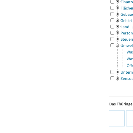
Finanz
Fläche
Gebäu
Gebiet
Land- 
Person
Steuer
Umwel
Was
Was
Öff
Untern
Zensu
Das Thüringer