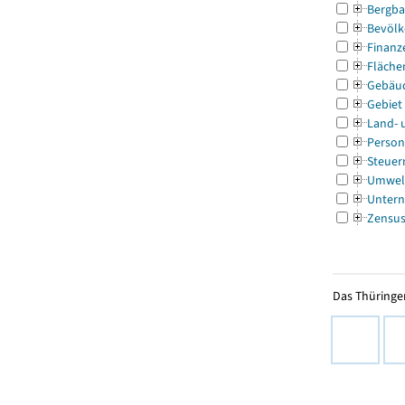
Bergba
Bevölk
Finanz
Fläche
Gebäu
Gebiet
Land- 
Person
Steuer
Umwel
Untern
Zensu
Das Thüringer