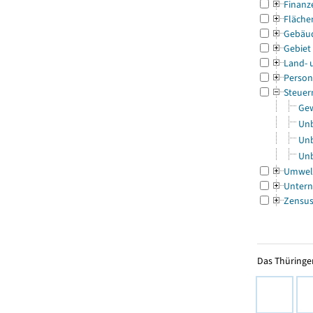
Finanz
Fläche
Gebäu
Gebiet
Land- 
Person
Steuer
Gew
Unb
Unb
Unb
Umwel
Untern
Zensu
Das Thüringer