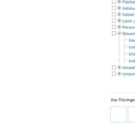
Fläche
Gebäu
Gebiet
Land- 
Person
Steuer
Gew
Unb
Unb
Unb
Umwel
Untern
Das Thüringer