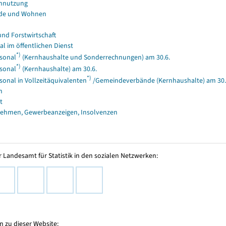
nnutzung
de und Wohnen
und Forstwirtschaft
al im öffentlichen Dienst
*)
sonal
(Kernhaushalte und Sonderrechnungen) am 30.6.
*)
sonal
(Kernhaushalte) am 30.6.
*)
sonal in Vollzeitäquivalenten
/Gemeindeverbände (Kernhaushalte) am 30.
n
t
ehmen, Gewerbeanzeigen, Insolvenzen
 Landesamt für Statistik in den sozialen Netzwerken:
 zu dieser Website: