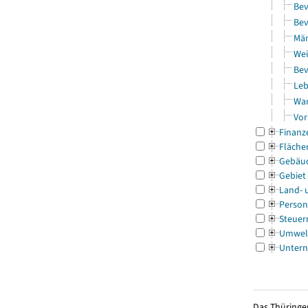
Bev
Bev
Män
Wei
Bev
Leb
Wa
Vor
Finanz
Fläche
Gebäu
Gebiet
Land- 
Person
Steuer
Umwel
Untern
Das Thüringer