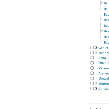
Bau
Bau
Bes
Bes
Bes
Bes
Bes
Bes
Gebiet
Handel
Land- 
Öffentl
Person
Steuer
Umwel
Untern
Zensu