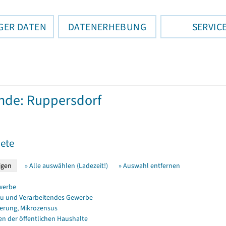
GER DATEN
DATENERHEBUNG
SERVIC
nde: Ruppersdorf
ete
» Alle auswählen (Ladezeit!)
» Auswahl entfernen
werbe
u und Verarbeitendes Gewerbe
erung, Mikrozensus
en der öffentlichen Haushalte