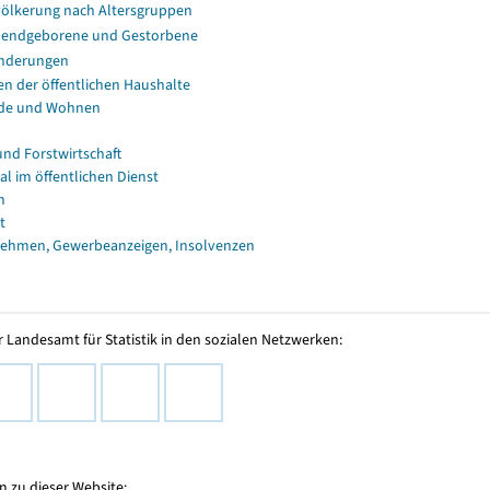
ölkerung nach Altersgruppen
endgeborene und Gestorbene
nderungen
en der öffentlichen Haushalte
de und Wohnen
und Forstwirtschaft
al im öffentlichen Dienst
n
t
ehmen, Gewerbeanzeigen, Insolvenzen
 Landesamt für Statistik in den sozialen Netzwerken:
 zu dieser Website: