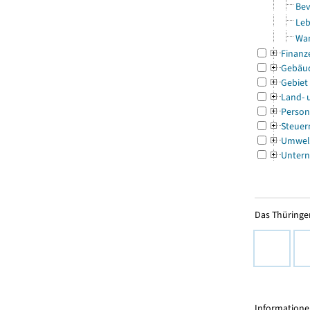
Bev
Leb
Wa
Finanz
Gebäu
Gebiet
Land- 
Person
Steuer
Umwel
Untern
Das Thüringer
Informationen