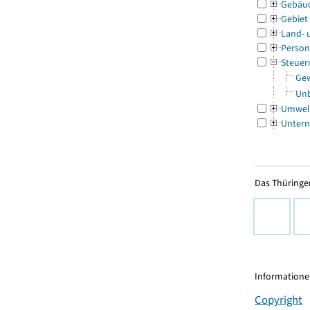
Gebäu
Gebiet
Land- 
Person
Steuer
Gew
Unb
Umwel
Untern
Das Thüringer
Informationen
Copyright