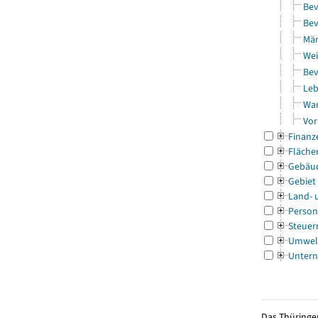
Bev
Bev
Män
Wei
Bev
Leb
Wa
Vor
Finanz
Fläche
Gebäu
Gebiet
Land- 
Person
Steuer
Umwel
Untern
Das Thüringer