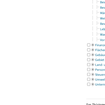
Bev
Bev
Män
Wei
Bev
Leb
Wa
Vor
Finanz
Fläche
Gebäu
Gebiet
Land- 
Person
Steuer
Umwel
Untern
Das Thüringer