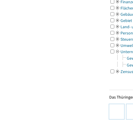
Finanz
Fläche
Gebäu
Gebiet
Land- 
Person
Steuer
Umwel
Untern
Ge
Ge
Zensu
Das Thüringer