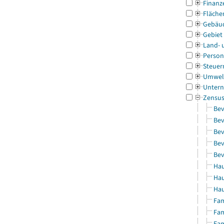
Finanz
Fläche
Gebäu
Gebiet
Land- 
Person
Steuer
Umwel
Untern
Zensu
Bev
Bev
Bev
Bev
Bev
Hau
Hau
Hau
Fam
Fam
Fam