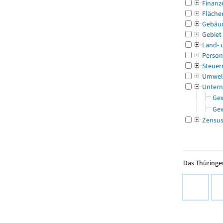
Finanz
Fläche
Gebäu
Gebiet
Land- 
Person
Steuer
Umwel
Untern
Ge
Ge
Zensu
Das Thüringer