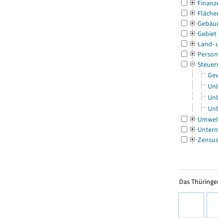
Finanz
Fläche
Gebäu
Gebiet
Land- 
Person
Steuer
Gew
Unb
Unb
Unb
Umwel
Untern
Zensu
Das Thüringer