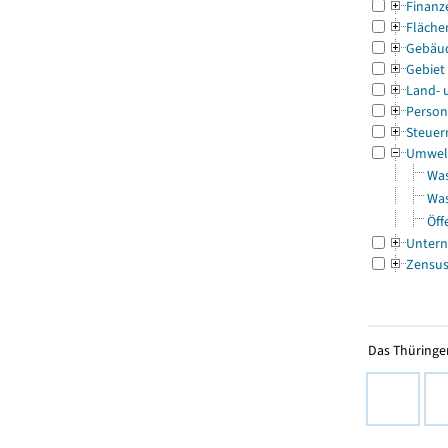
Finanz
Fläche
Gebäu
Gebiet
Land- 
Person
Steuer
Umwel
Was
Was
Öff
Untern
Zensu
Das Thüringer