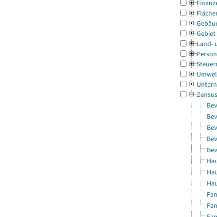
Finanz
Fläche
Gebäu
Gebiet
Land- 
Person
Steuer
Umwel
Untern
Zensu
Bev
Bev
Bev
Bev
Bev
Hau
Hau
Hau
Fam
Fam
Fam