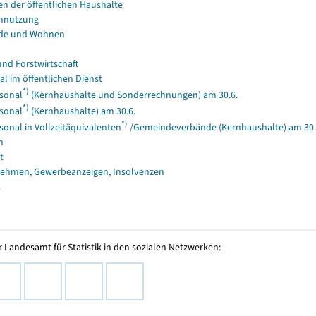
en der öffentlichen Haushalte
nnutzung
de und Wohnen
und Forstwirtschaft
al im öffentlichen Dienst
*)
sonal
(Kernhaushalte und Sonderrechnungen) am 30.6.
*)
sonal
(Kernhaushalte) am 30.6.
*)
sonal in Vollzeitäquivalenten
/Gemeindeverbände (Kernhaushalte) am 30.
n
t
ehmen, Gewerbeanzeigen, Insolvenzen
s
 Landesamt für Statistik in den sozialen Netzwerken: