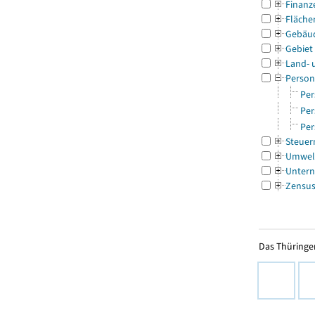
Finanz
Fläche
Gebäu
Gebiet
Land- 
Person
Per
Per
Per
Steuer
Umwel
Untern
Zensu
Das Thüringer