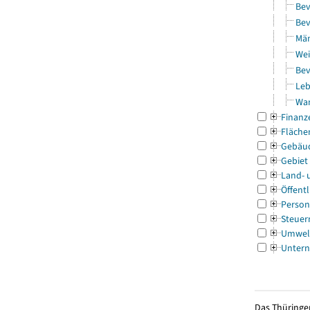
Bev
Bev
Män
Wei
Bev
Leb
Wa
Finanz
Fläche
Gebäu
Gebiet
Land- 
Öffentl
Person
Steuer
Umwel
Untern
Das Thüringer