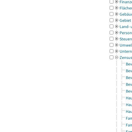
Finanz
Fläche
Gebäu
Gebiet
Land- 
Person
Steuer
Umwel
Untern
Zensu
Bev
Bev
Bev
Bev
Bev
Hau
Hau
Hau
Fam
Fam
Fam