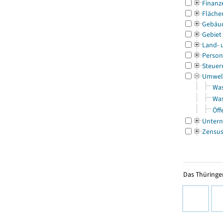
Finanz
Fläche
Gebäu
Gebiet
Land- 
Person
Steuer
Umwel
Was
Was
Öff
Untern
Zensu
Das Thüringer