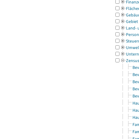
Finanz
Fläche
Gebäu
Gebiet
Land- 
Person
Steuer
Umwel
Untern
Zensu
Bev
Bev
Bev
Bev
Bev
Hau
Hau
Hau
Fam
Fam
Fam