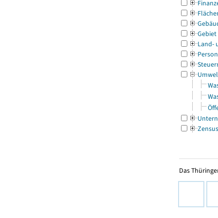
Finanz
Fläche
Gebäu
Gebiet
Land- 
Person
Steuer
Umwel
Was
Was
Öff
Untern
Zensu
Das Thüringer