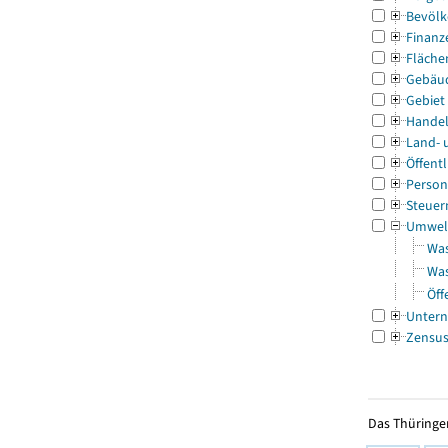
Bevölk
Finanz
Fläche
Gebäu
Gebiet
Handel
Land- 
Öffentl
Person
Steuer
Umwel
Was
Was
Öff
Untern
Zensu
Das Thüringer