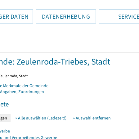
GER DATEN
DATENERHEBUNG
SERVIC
de: Zeulenroda-Triebes, Stadt
Zeulenroda, Stadt
e Merkmale der Gemeinde
 Angaben, Zuordnungen
ete
» Alle auswählen (Ladezeit!)
» Auswahl entfernen
werbe
u und Verarbeitendes Gewerbe