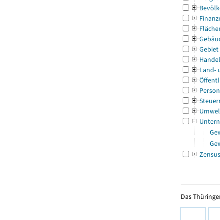
Bevölk
Finanz
Fläche
Gebäu
Gebiet
Handel
Land- 
Öffentl
Person
Steuer
Umwel
Untern
Ge
Ge
Zensu
Das Thüringer