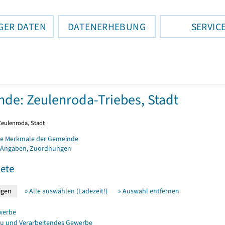
GER DATEN
DATENERHEBUNG
SERVIC
de: Zeulenroda-Triebes, Stadt
Zeulenroda, Stadt
e Merkmale der Gemeinde
 Angaben, Zuordnungen
ete
» Alle auswählen (Ladezeit!)
» Auswahl entfernen
werbe
u und Verarbeitendes Gewerbe