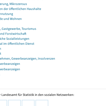
erung, Mikrozensus
en der öffentlichen Haushalte
nnutzung
de und Wohnen
, Gastgewerbe, Tourismus
und Forstwirtschaft
iche Sozialleistungen
al im öffentlichen Dienst
n
t
ehmen, Gewerbeanzeigen, Insolvenzen
werbeanzeigen
werbeanzeigen
s
 Landesamt für Statistik in den sozialen Netzwerken: