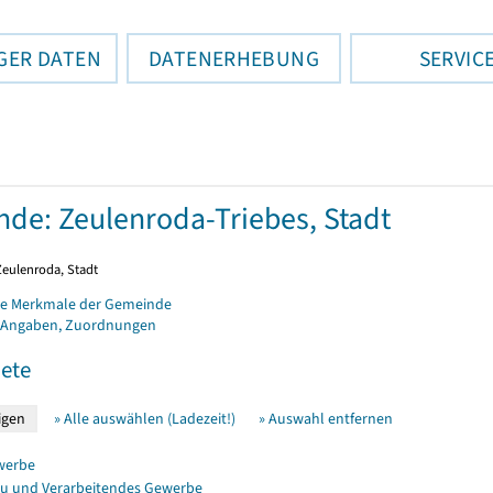
GER DATEN
DATENERHEBUNG
SERVIC
de: Zeulenroda-Triebes, Stadt
Zeulenroda, Stadt
e Merkmale der Gemeinde
 Angaben, Zuordnungen
ete
» Alle auswählen (Ladezeit!)
» Auswahl entfernen
werbe
u und Verarbeitendes Gewerbe