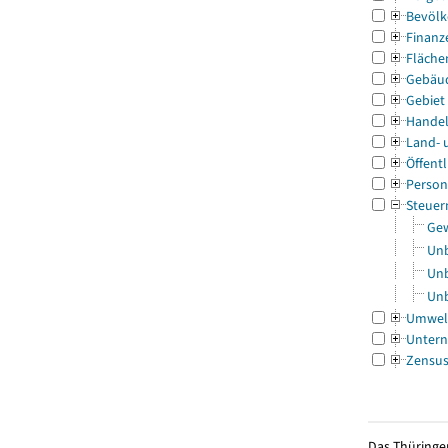
Bevölk
Finanz
Fläche
Gebäu
Gebiet
Handel
Land- 
Öffentl
Person
Steuer
Gew
Unb
Unb
Unb
Umwel
Untern
Zensu
Das Thüringer