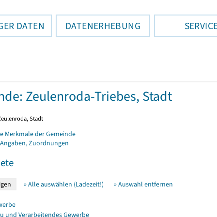
GER DATEN
DATENERHEBUNG
SERVIC
de: Zeulenroda-Triebes, Stadt
Zeulenroda, Stadt
e Merkmale der Gemeinde
 Angaben, Zuordnungen
ete
» Alle auswählen (Ladezeit!)
» Auswahl entfernen
werbe
u und Verarbeitendes Gewerbe