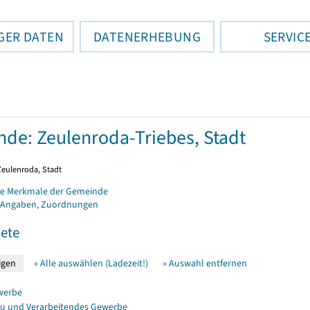
GER DATEN
DATENERHEBUNG
SERVIC
de: Zeulenroda-Triebes, Stadt
Zeulenroda, Stadt
e Merkmale der Gemeinde
 Angaben, Zuordnungen
ete
» Alle auswählen (Ladezeit!)
» Auswahl entfernen
werbe
u und Verarbeitendes Gewerbe