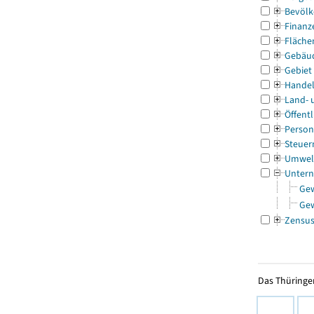
Bevölk
Finanz
Fläche
Gebäu
Gebiet
Handel
Land- 
Öffentl
Person
Steuer
Umwel
Untern
Ge
Ge
Zensu
Das Thüringer