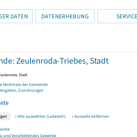
GER DATEN
DATENERHEBUNG
SERVIC
de: Zeulenroda-Triebes, Stadt
Zeulenroda, Stadt
e Merkmale der Gemeinde
 Angaben, Zuordnungen
ete
» Alle auswählen (Ladezeit!)
» Auswahl entfernen
werbe
u und Verarbeitendes Gewerbe