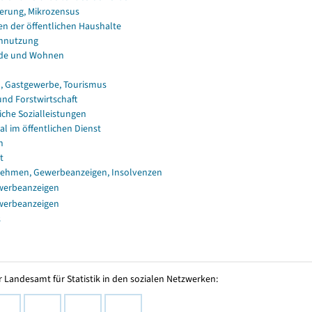
erung, Mikrozensus
en der öffentlichen Haushalte
nnutzung
de und Wohnen
, Gastgewerbe, Tourismus
und Forstwirtschaft
iche Sozialleistungen
al im öffentlichen Dienst
n
t
ehmen, Gewerbeanzeigen, Insolvenzen
werbeanzeigen
werbeanzeigen
s
 Landesamt für Statistik in den sozialen Netzwerken: