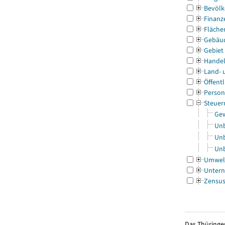
Bevölk
Finanz
Fläche
Gebäu
Gebiet
Handel
Land- 
Öffentl
Person
Steuer
Gew
Unb
Unb
Unb
Umwel
Untern
Zensu
Das Thüringer