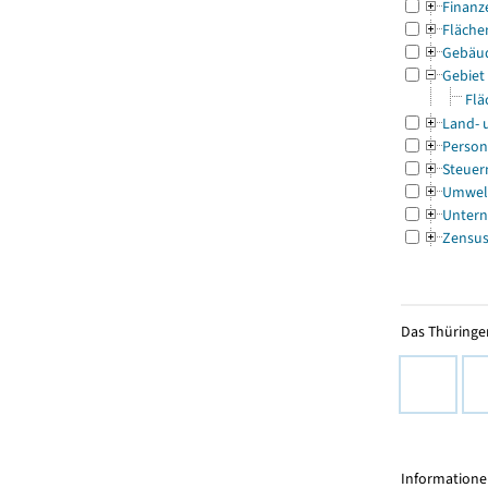
Finanz
Fläche
Gebäu
Gebiet
Flä
Land- 
Person
Steuer
Umwel
Untern
Zensu
Das Thüringer
Informationen