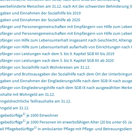
werbehinderte Menschen am 31.12. nach Art der schwersten Behinderung (
gaben und Einnahmen der Sozialhilfe bis 2019
gaben und Einnahmen der Sozialhilfe ab 2020
fänger und Personengemeinschaften mit Empfängern von Hilfe zum Lebensun
fänger und Personengemeinschaften mit Empfängern von Hilfe zum Lebensun
fänger von Hilfe zum Lebensunterhalt insgesamt nach Geschlecht, Alters
fänger von Hilfe zum Lebensunterhalt außerhalb von Einrichtungen nach 
fänger von Leistungen nach dem 5. bis 9. Kapitel SGB XII bis 2019
fänger von Leistungen nach dem 5. bis 9. Kapitel SGB XII ab 2020
fänger von Sozialhilfe nach Wohnkreisen am 31.12.
fänger und Bruttoausgaben der Sozialhilfe nach dem Ort der Unterbringung
gaben und Einnahmen der Eingliederungshilfe nach dem SGB IX nach ausg
fänger von Eingliederungshilfe nach dem SGB IX nach ausgewählten Merk
shalte mit Wohngeld am 31.12.
ngeldrechtliche Teilhaushalte am 31.12.
ngeld am 31.12.
1)
egebedürftige
je 1000 Einwohner
1)
egebedürftige
je 1000 Personen im erwerbsfähigen Alter (20 bis unter 65 Ja
1)
eil Pflegebedürftige
in ambulanter Pflege mit Pflege- und Betreuungsdiens