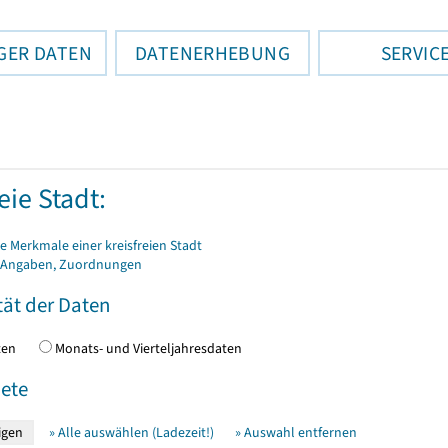
GER DATEN
DATENERHEBUNG
SERVIC
eie Stadt:
 Merkmale einer kreisfreien Stadt
 Angaben, Zuordnungen
tät der Daten
daten
Monats- und Vierteljahresdaten
ete
» Alle auswählen (Ladezeit!)
» Auswahl entfernen