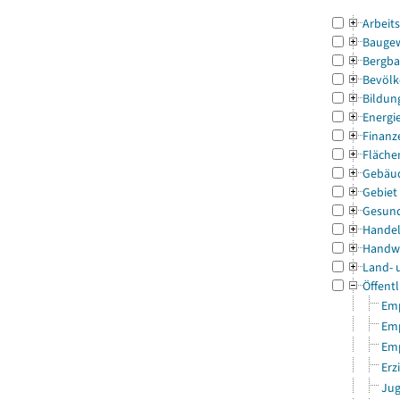
Arbeit
Bauge
Bergba
Bevölk
Bildun
Energi
Finanz
Fläche
Gebäu
Gebiet
Gesun
Handel
Handw
Land- 
Öffentl
Emp
Emp
Emp
Erz
Jug