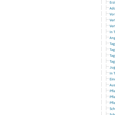
Erz
Ado
Vor
Ver
Ver
In 
Ang
Tag
Tag
Tag
Tag
Jug
In 
Ein
Aus
Pfl
Pfl
Pfl
Sch
Sch