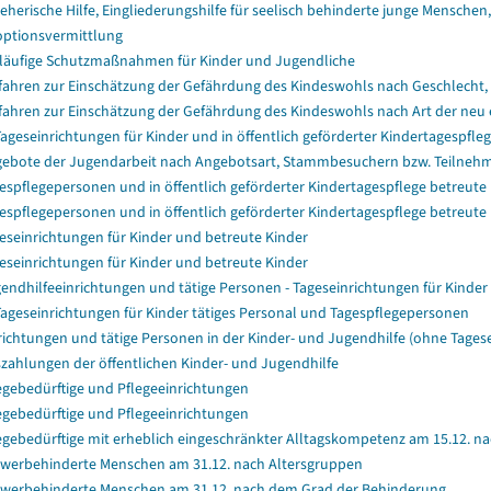
ieherische Hilfe, Eingliederungshilfe für seelisch behinderte junge Menschen, 
ptionsvermittlung
läufige Schutzmaßnahmen für Kinder und Jugendliche
fahren zur Einschätzung der Gefährdung des Kindeswohls nach Geschlecht, 
fahren zur Einschätzung der Gefährdung des Kindeswohls nach Art der neu e
Tageseinrichtungen für Kinder und in öffentlich geförderter Kindertagespf
ebote der Jugendarbeit nach Angebotsart, Stammbesuchern bzw. Teilne
espflegepersonen und in öffentlich geförderter Kindertagespflege betreute
espflegepersonen und in öffentlich geförderter Kindertagespflege betreute
eseinrichtungen für Kinder und betreute Kinder
eseinrichtungen für Kinder und betreute Kinder
endhilfeeinrichtungen und tätige Personen - Tageseinrichtungen für Kinder
Tageseinrichtungen für Kinder tätiges Personal und Tagespflegepersonen
richtungen und tätige Personen in der Kinder- und Jugendhilfe (ohne Tagese
zahlungen der öffentlichen Kinder- und Jugendhilfe
egebedürftige und Pflegeeinrichtungen
egebedürftige und Pflegeeinrichtungen
egebedürftige mit erheblich eingeschränkter Alltagskompetenz am 15.12. n
werbehinderte Menschen am 31.12. nach Altersgruppen
werbehinderte Menschen am 31.12. nach dem Grad der Behinderung