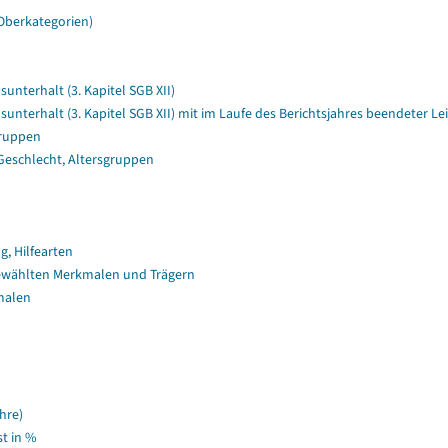
Oberkategorien)
terhalt (3. Kapitel SGB XII)
terhalt (3. Kapitel SGB XII) mit im Laufe des Berichtsjahres beendeter 
gruppen
Geschlecht, Altersgruppen
, Hilfearten
ewählten Merkmalen und Trägern
malen
hre)
t in %