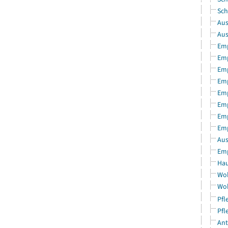
Sch
Aus
Aus
Emp
Emp
Emp
Emp
Emp
Emp
Emp
Emp
Aus
Emp
Hau
Woh
Woh
Pfl
Pfl
Ant