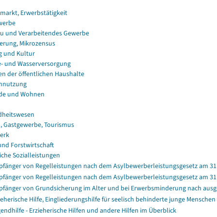
smarkt, Erwerbstätigkeit
werbe
u und Verarbeitendes Gewerbe
erung, Mikrozensus
g und Kultur
e- und Wasserversorgung
en der öffentlichen Haushalte
nnutzung
de und Wohnen
dheitswesen
, Gastgewerbe, Tourismus
erk
und Forstwirtschaft
iche Sozialleistungen
fänger von Regelleistungen nach dem Asylbewerberleistungsgesetz am 31.1
fänger von Regelleistungen nach dem Asylbewerberleistungsgesetz am 31.1
fänger von Grundsicherung im Alter und bei Erwerbsminderung nach aus
ieherische Hilfe, Eingliederungshilfe für seelisch behinderte junge Menschen 
endhilfe - Erzieherische Hilfen und andere Hilfen im Überblick