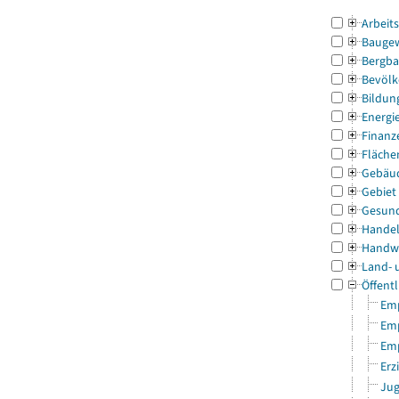
Arbeit
Bauge
Bergba
Bevölk
Bildun
Energi
Finanz
Fläche
Gebäu
Gebiet
Gesun
Handel
Handw
Land- 
Öffentl
Emp
Emp
Emp
Erz
Jug