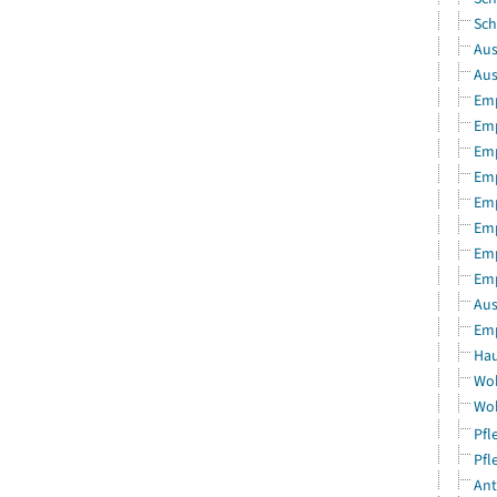
Sch
Aus
Aus
Emp
Emp
Emp
Emp
Emp
Emp
Emp
Emp
Aus
Emp
Hau
Woh
Woh
Pfl
Pfl
Ant